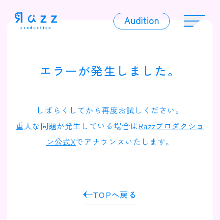
Audition
Audition
エラーが発生しました。
Liver
しばらくしてから再度お試しください。
重大な問題が発生している場合は
Razzプロダクショ
ン公式X
でアナウンスいたします。
Album
TOPへ戻る
News
Official Character