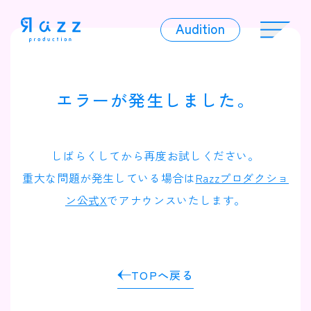
Audition
Audition
エラーが発生しました。
Liver
しばらくしてから再度お試しください。
重大な問題が発生している場合は
Razzプロダクショ
ン公式X
でアナウンスいたします。
Album
TOPへ戻る
News
Official Character