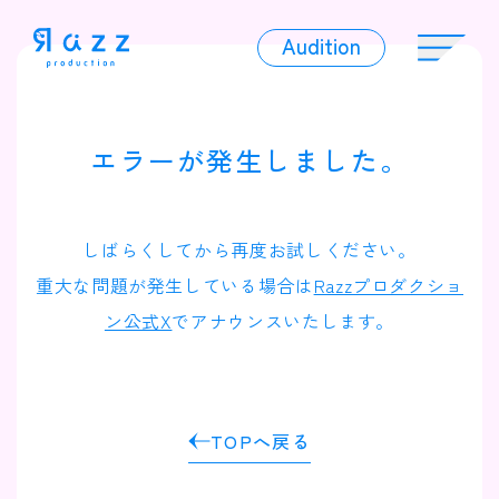
Audition
Audition
エラーが発生しました。
Liver
しばらくしてから再度お試しください。
重大な問題が発生している場合は
Razzプロダクショ
ン公式X
でアナウンスいたします。
Album
TOPへ戻る
News
Official Character