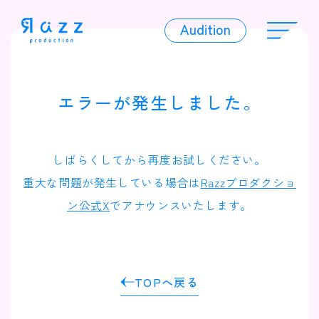
Audition
Audition
エラーが発生しました。
Liver
しばらくしてから再度お試しください。
重大な問題が発生している場合は
Razzプロダクショ
ン公式X
でアナウンスいたします。
Album
TOPへ戻る
News
Official Character