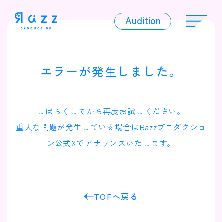
Audition
Audition
エラーが発生しました。
Liver
しばらくしてから再度お試しください。
重大な問題が発生している場合は
Razzプロダクショ
ン公式X
でアナウンスいたします。
Album
TOPへ戻る
News
Official Character