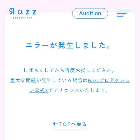
Audition
Audition
エラーが発生しました。
Liver
しばらくしてから再度お試しください。
重大な問題が発生している場合は
Razzプロダクショ
ン公式X
でアナウンスいたします。
Album
TOPへ戻る
News
Official Character