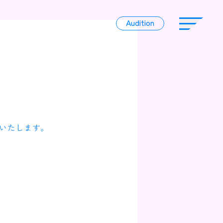
Audition
Audition
Liver
いたします。
Album
News
Official Character