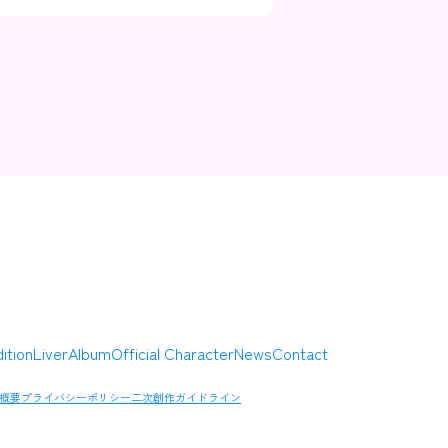
Contact
Company
ition
Liver
Album
Official Character
News
Contact
概要
プライバシーポリシー
二次創作ガイドライン