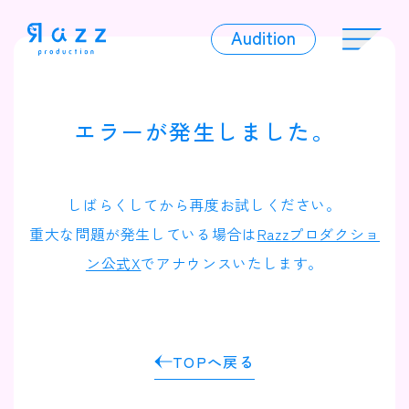
Audition
Audition
エラーが発生しました。
Liver
しばらくしてから再度お試しください。
重大な問題が発生している場合は
Razzプロダクショ
ン公式X
でアナウンスいたします。
Album
TOPへ戻る
News
Official Character