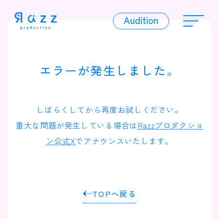
Audition
Audition
エラーが発生しました。
Liver
しばらくしてから再度お試しください。
重大な問題が発生している場合は
Razzプロダクショ
ン公式X
でアナウンスいたします。
Album
TOPへ戻る
News
Official Character